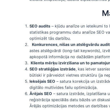
Mā
SEO audits
– kļūdu analīze un ieteikumi to
statistikas programmu datu analīze SEO vaj
optimizēt tās darbību.
Konkurences, nišas un atslēgvārdu audit
astes atslēgvārdi (long-tail keywords), izvē
apkopotā informācija no dažādām platformām
Klienta mērķu izvirzīšana un to pamatoju
SEO stratēģijas izstrāde
, kas ietver sasn
būtiski ir pārveidot vietnes struktūru (ja 
Ieksējais SEO
– satura korekcija un izstrād
digitālo multivides failu optimizācija.
Ārējais SEO
– satura izstrāde, izplatīšana
reģistrācija speciālās datu bāzēs un diskus
Ārējās optimizācijas metodes un darbības v