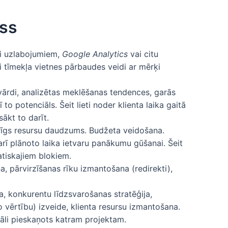
ess
mi uzlabojumiem,
Google Analytics
vai citu
i tīmekļa vietnes pārbaudes veidi ar mērķi
as vārdi, analizētas meklēšanas tendences, garās
o potenciāls. Šeit lieti noder klienta laika gaitā
ākt to darīt.
irīgs resursu daudzums. Budžeta veidošana.
ī plānoto laika ietvaru panākumu gūšanai. Šeit
atiskajiem blokiem.
a, pārvirzīšanas rīku izmantošana (redirekti),
a, konkurentu līdzsvarošanas stratēģija,
o vērtību) izveide, klienta resursu izmantošana.
uāli pieskaņots katram projektam.