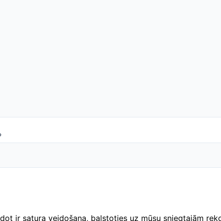
?
r dot ir satura veidošana, balstoties uz mūsu sniegtajām re