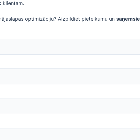
k klientam.
ājaslapas optimizāciju? Aizpildiet pieteikumu un
saņemsiet