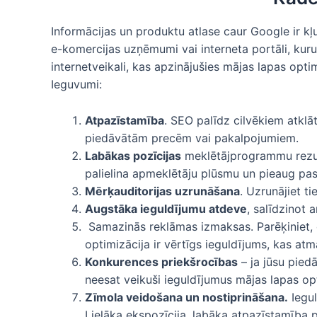
Informācijas un produktu atlase caur Google ir k
e-komercijas uzņēmumi vai interneta portāli, kur
internetveikali, kas apzinājušies mājas lapas opti
Ieguvumi:
Atpazīstamība
. SEO palīdz cilvēkiem atklā
piedāvātām precēm vai pakalpojumiem.
Labākas pozīcijas
meklētājprogrammu rezul
palielina apmeklētāju plūsmu un pieaug pas
Mērķauditorijas uzrunāšana
. Uzrunājiet ti
Augstāka ieguldījumu atdeve
, salīdzinot 
Samazinās reklāmas izmaksas. Parēķiniet, c
optimizācija ir vērtīgs ieguldījums, kas atm
Konkurences priekšrocības
– ja jūsu pied
neesat veikuši ieguldījumus mājas lapas opt
Zīmola veidošana un nostiprināšana.
Iegul
Lielāka ekspozīcija, labāka atpazīstamība p