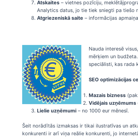
Atskaites
– vietnes pozīciju, meklētājprog
Analytics datus, jo tie tiek sniegti pa tieš
Atgriezeniskā saite
– informācijas apmaiņa
Nauda interesē visus,
mērķiem un budžeta. 
speciālisti, kas rada
SEO optimizācijas c
Mazais bizness
(paka
Vidējais uzņēmums 
Lielie uzņēmumi
– no 1000 eur mēnesī.
Šeit norādītās izmaksas ir tikai ilustratīvas un a
konkurenti ir arī viņa reālie konkurenti, jo interne