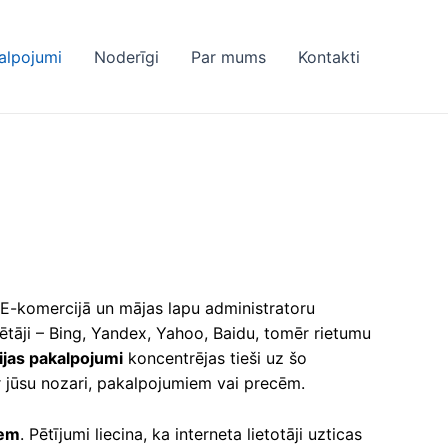
alpojumi
Noderīgi
Par mums
Kontakti
 E-komercijā un mājas lapu administratoru
lētāji – Bing, Yandex, Yahoo, Baidu, tomēr rietumu
ijas pakalpojumi
koncentrējas tieši uz šo
r jūsu nozari, pakalpojumiem vai precēm.
iem
. Pētījumi liecina, ka interneta lietotāji uzticas