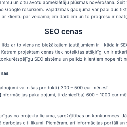
rammu un citu avotu apmeklētāju plūsmas novērošana. Šeit
o no Google resursiem. Vajadzības gadījumā var papildus tikt 
 ar klientu par veicamajiem darbiem un to progresu ir nea
SEO cenas
 līdz ar to viens no biežākajiem jautājumiem ir – kāda ir S
Katram projektam cenas tiek noteiktas atšķirīgi un ir atk
 konkurētspējīgu SEO sistēmu un palīdz klientiem nopelnīt n
enas
lpojumi vai nišas produkti) 300 – 500 eur mēnesī.
(
informācijas pakalpojumi, tirdzniecība) 600 – 1000 eur mē
tkarīgas no projekta lieluma, sarežģītības un konkurences. 
tā darbojas citi likumi. Piemēram, arī informācijas portāli un