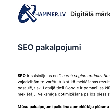
Skip
to
Digitālā mār
content
SEO pakalpojumi
SEO
ir saīsinājums no
“search engine optimizatio
vajadzībām to varētu tulkot kā meklēšanas rezultāt
pasaulē, t.sk. Latvijā tieši Google ir pamanījies k
meklētāju. Veiksmīga optimizēšana palīdz piesais
Mūsu pakalpojumi palielina apmeklētāju plūsmu u