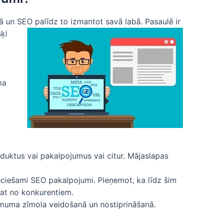
bā un SEO palīdz to izmantot savā labā.
Pasaulē ir
šķi
ma
duktus vai pakalpojumus vai citur. Mājaslapas
ieciešami SEO pakalpojumi. Pieņemot, ka līdz šim
kat no konkurentiem.
ēmuma zīmola veidošanā un nostiprināšanā.