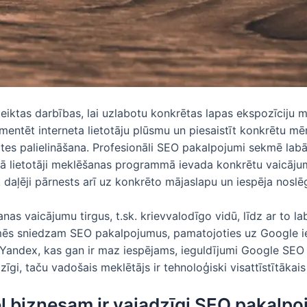
oteiktas darbības, lai uzlabotu konkrētas lapas ekspozīcij
mentēt interneta lietotāju plūsmu un piesaistīt konkrētu mēr
ātes palielināšana. Profesionāli SEO pakalpojumi sekmē labā
kā lietotāji meklēšanas programmā ievada konkrētu vaicājumu
ek daļēji pārnests arī uz konkrēto mājaslapu un iespēja nos
as vaicājumu tirgus, t.sk. krievvalodīgo vidū, līdz ar to l
dēļ mēs sniedzam SEO pakalpojumus, pamatojoties uz Google 
ai Yandex, kas gan ir maz iespējams, ieguldījumi Google SE
zīgi, taču vadošais meklētājs ir tehnoloģiski visattīstītākais
ļ biznesam ir vajadzīgi SEO pakalpo