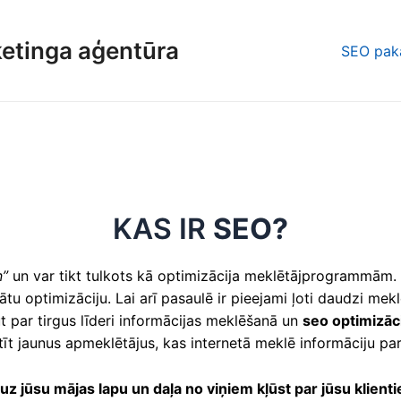
ketinga aģentūra
SEO pak
KAS IR
SEO?
n”
un var tikt tulkots kā optimizācija meklētājprogrammām.
u optimizāciju. Lai arī pasaulē ir pieejami ļoti daudzi mek
ļūt par tirgus līderi informācijas meklēšanā un
seo optimizāc
tīt jaunus apmeklētājus, kas internetā meklē informāciju pa
z jūsu mājas lapu un daļa no viņiem kļūst par jūsu klient