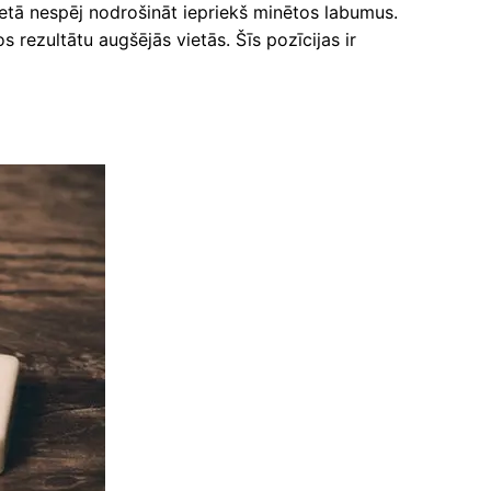
etā nespēj nodrošināt iepriekš minētos labumus.
rezultātu augšējās vietās. Šīs pozīcijas ir