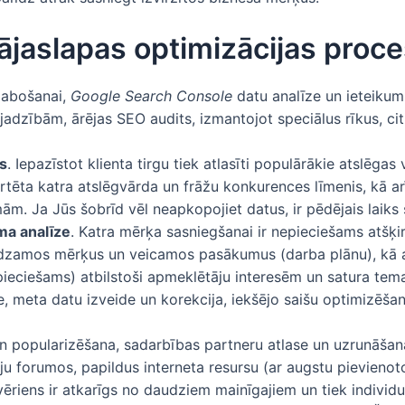
jaslapas optimizācijas proc
 labošanai,
Google Search Console
datu analīze un ieteiku
adzībām, ārējas SEO audits, izmantojot speciālus rīkus, cit
s
. Iepazīstot klienta tirgu tiek atlasīti populārākie atslēg
rtēta katra atslēgvārda un frāžu konkurences līmenis, kā arī t
. Ja Jūs šobrīd vēl neapkopojiet datus, ir pēdējais laiks s
ma analīze
. Katra mērķa sasniegšanai ir nepieciešams atšķ
iedzamos mērķus un veicamos pasākumus (darba plānu), kā ar
nepieciešams) atbilstoši apmeklētāju interesēm un satura tem
e, meta datu izveide un korekcija, iekšējo saišu optimizēšan
 un popularizēšana, sadarbības partneru atlase un uzrunāšan
iju forumos, papildus interneta resursu (ar augstu pievienot
ēriens ir atkarīgs no daudziem mainīgajiem un tiek individ