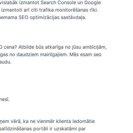
 vislabāk izmantot Search Console un Google
izmantoti arī citi trafika monitorēšanas rīki.
tņemama SEO optimizācijas sastāvdaļa.
EO cena? Atbilde būs atkarīga no jūsu ambīcijām,
arīgas no daudziem mainīgajiem. Mēs esam seo
audu.
nesī.
Jāņem vērā, ka ne vienmēr klienta iedomātie
 salīdzināšanas portāli ir uzskatāmi par