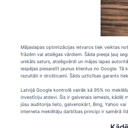
Mājaslapas optimizācijas ietvaros tiek veiktas n
frāzēm vai atslēgas vārdiem. Šāda pieeja ļauj seg
unikāls saturs, atslēgvārdi un mājas lapas autorit
iespējas piesaistīt jaunus klientus no Google. Tā 
rezultāti ir drošticami. Šāds uzticības garants ti
Latvijā Google kontrolē vairāk kā 95% no meklēšan
investīciju atdevi. Šis ir galvenais iemesls, kā
jūsu auditorija lieto, galvenokārt, Bing, Yahoo v
interneta meklētāju darbības principi ir samērā līd
Kādē