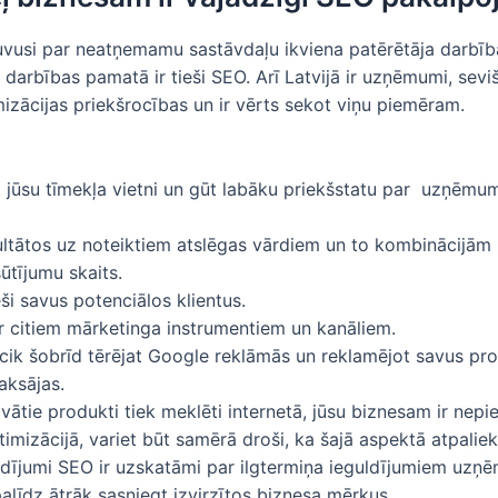
ļuvusi par neatņemamu sastāvdaļu ikviena patērētāja darbī
u
darbības pamatā ir tieši SEO. Arī Latvijā ir uzņēmumi, sevi
mizācijas priekšrocības un ir vērts sekot viņu piemēram.
t jūsu tīmekļa vietni un gūt labāku priekšstatu par uzņēmu
tātos uz noteiktiem atslēgas vārdiem un to kombinācijām
ūtījumu skaits.
eši savus potenciālos klientus.
ar citiem mārketinga instrumentiem un kanāliem.
ik šobrīd tērējat Google reklāmās un reklamējot savus pro
aksājas.
āvātie produkti tiek meklēti internetā, jūsu biznesam ir nep
imizācijā, variet būt samērā droši, ka šajā aspektā atpalie
dījumi SEO ir uzskatāmi par ilgtermiņa ieguldījumiem uzņ
alīdz ātrāk sasniegt izvirzītos biznesa mērķus.