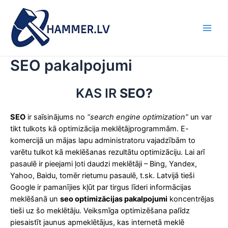
Skip
to
content
Main
Men
SEO pakalpojumi
KAS IR
SEO?
SEO
ir saīsinājums no
“search engine optimization”
un var
tikt tulkots kā optimizācija meklētājprogrammām. E-
komercijā un mājas lapu administratoru vajadzībām to
varētu tulkot kā meklēšanas rezultātu optimizāciju. Lai arī
pasaulē ir pieejami ļoti daudzi meklētāji – Bing, Yandex,
Yahoo, Baidu, tomēr rietumu pasaulē, t.sk. Latvijā tieši
Google ir pamanījies kļūt par tirgus līderi informācijas
meklēšanā un
seo optimizācijas pakalpojumi
koncentrējas
tieši uz šo meklētāju. Veiksmīga optimizēšana palīdz
piesaistīt jaunus apmeklētājus, kas internetā meklē