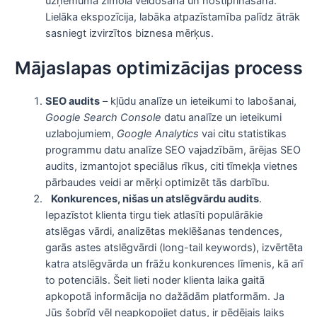
uzņēmuma zīmola veidošanā un nostiprināšanā.
Lielāka ekspozīcija, labāka atpazīstamība palīdz ātrāk
sasniegt izvirzītos biznesa mērķus.
Mājaslapas optimizācijas process
SEO audits
– kļūdu analīze un ieteikumi to labošanai,
Google Search Console
datu analīze un ieteikumi
uzlabojumiem,
Google Analytics
vai citu statistikas
programmu datu analīze SEO vajadzībām, ārējas SEO
audits, izmantojot speciālus rīkus, citi tīmekļa vietnes
pārbaudes veidi ar mērķi optimizēt tās darbību.
Konkurences, nišas un atslēgvārdu audits
.
Iepazīstot klienta tirgu tiek atlasīti populārākie
atslēgas vārdi, analizētas meklēšanas tendences,
garās astes atslēgvārdi (long-tail keywords), izvērtēta
katra atslēgvārda un frāžu konkurences līmenis, kā arī
to potenciāls. Šeit lieti noder klienta laika gaitā
apkopotā informācija no dažādām platformām. Ja
Jūs šobrīd vēl neapkopojiet datus, ir pēdējais laiks