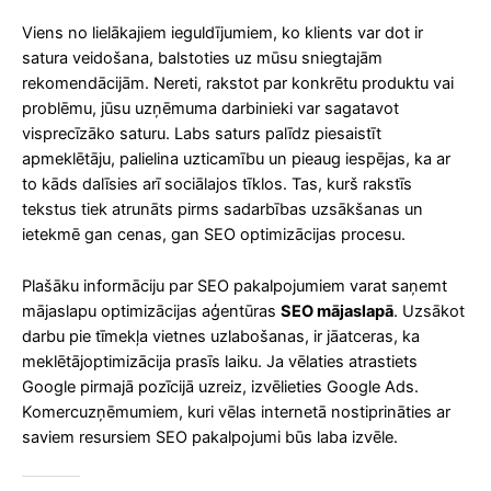
Viens no lielākajiem ieguldījumiem, ko klients var dot ir
satura veidošana, balstoties uz mūsu sniegtajām
rekomendācijām. Nereti, rakstot par konkrētu produktu vai
problēmu, jūsu uzņēmuma darbinieki var sagatavot
visprecīzāko saturu. Labs saturs palīdz piesaistīt
apmeklētāju, palielina uzticamību un pieaug iespējas, ka ar
to kāds dalīsies arī sociālajos tīklos. Tas, kurš rakstīs
tekstus tiek atrunāts pirms sadarbības uzsākšanas un
ietekmē gan cenas, gan SEO optimizācijas procesu.
Plašāku informāciju par SEO pakalpojumiem varat saņemt
mājaslapu optimizācijas aģentūras
SEO mājaslapā
. Uzsākot
darbu pie tīmekļa vietnes uzlabošanas, ir jāatceras, ka
meklētājoptimizācija prasīs laiku. Ja vēlaties atrastiets
Google pirmajā pozīcijā uzreiz, izvēlieties Google Ads.
Komercuzņēmumiem, kuri vēlas internetā nostiprināties ar
saviem resursiem SEO pakalpojumi būs laba izvēle.