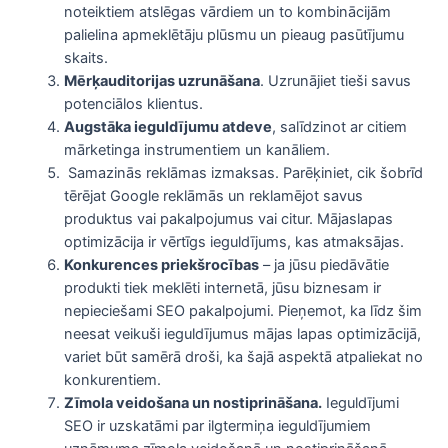
noteiktiem atslēgas vārdiem un to kombinācijām
palielina apmeklētāju plūsmu un pieaug pasūtījumu
skaits.
Mērķauditorijas uzrunāšana
. Uzrunājiet tieši savus
potenciālos klientus.
Augstāka ieguldījumu atdeve
, salīdzinot ar citiem
mārketinga instrumentiem un kanāliem.
Samazinās reklāmas izmaksas. Parēķiniet, cik šobrīd
tērējat Google reklāmās un reklamējot savus
produktus vai pakalpojumus vai citur. Mājaslapas
optimizācija ir vērtīgs ieguldījums, kas atmaksājas.
Konkurences priekšrocības
– ja jūsu piedāvātie
produkti tiek meklēti internetā, jūsu biznesam ir
nepieciešami SEO pakalpojumi. Pieņemot, ka līdz šim
neesat veikuši ieguldījumus mājas lapas optimizācijā,
variet būt samērā droši, ka šajā aspektā atpaliekat no
konkurentiem.
Zīmola veidošana un nostiprināšana.
Ieguldījumi
SEO ir uzskatāmi par ilgtermiņa ieguldījumiem