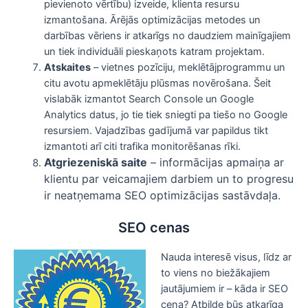
pievienoto vērtību) izveide, klienta resursu
izmantošana. Ārējās optimizācijas metodes un
darbības vēriens ir atkarīgs no daudziem mainīgajiem
un tiek individuāli pieskaņots katram projektam.
Atskaites
– vietnes pozīciju, meklētājprogrammu un
citu avotu apmeklētāju plūsmas novērošana. Šeit
vislabāk izmantot Search Console un Google
Analytics datus, jo tie tiek sniegti pa tiešo no Google
resursiem. Vajadzības gadījumā var papildus tikt
izmantoti arī citi trafika monitorēšanas rīki.
Atgriezeniskā saite
– informācijas apmaiņa ar
klientu par veicamajiem darbiem un to progresu
ir neatņemama SEO optimizācijas sastāvdaļa.
SEO cenas
Nauda interesē visus, līdz ar
to viens no biežākajiem
jautājumiem ir – kāda ir SEO
cena? Atbilde būs atkarīga