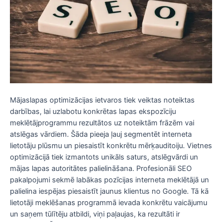
Mājaslapas optimizācijas ietvaros tiek veiktas noteiktas
darbības, lai uzlabotu konkrētas lapas ekspozīciju
meklētājprogrammu rezultātos uz noteiktām frāzēm vai
atslēgas vārdiem. Šāda pieeja ļauj segmentēt interneta
lietotāju plūsmu un piesaistīt konkrētu mērķauditoiju. Vietnes
optimizācijā tiek izmantots unikāls saturs, atslēgvārdi un
mājas lapas autoritātes palielināšana. Profesionāli SEO
pakalpojumi sekmē labākas pozīcijas interneta meklētājā un
palielina iespējas piesaistīt jaunus klientus no Google. Tā kā
lietotāji meklēšanas programmā ievada konkrētu vaicājumu
un saņem tūlītēju atbildi, viņi paļaujas, ka rezultāti ir