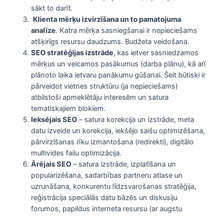
sākt to darīt.
Klienta mērķu izvirzīšana un to pamatojuma
analīze
. Katra mērķa sasniegšanai ir nepieciešams
atšķirīgs resursu daudzums. Budžeta veidošana.
SEO stratēģijas izstrāde
, kas ietver sasniedzamos
mērķus un veicamos pasākumus (darba plānu), kā arī
plānoto laika ietvaru panākumu gūšanai. Šeit būtiski ir
pārveidot vietnes struktūru (ja nepieciešams)
atbilstoši apmeklētāju interesēm un satura
tematiskajiem blokiem.
Ieksējais SEO
– satura korekcija un izstrāde, meta
datu izveide un korekcija, iekšējo saišu optimizēšana,
pārvirzīšanas rīku izmantošana (redirekti), digitālo
multivides failu optimizācija.
Ārējais SEO
– satura izstrāde, izplatīšana un
popularizēšana, sadarbības partneru atlase un
uzrunāšana, konkurentu līdzsvarošanas stratēģija,
reģistrācija speciālās datu bāzēs un diskusiju
forumos, papildus interneta resursu (ar augstu