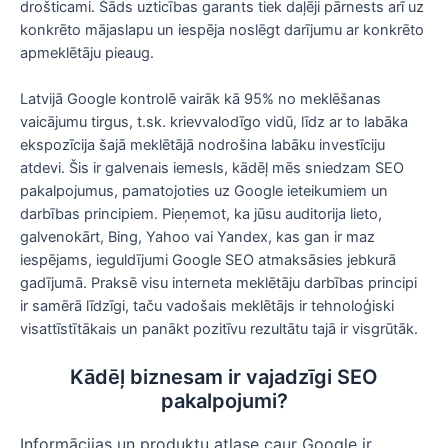
drošticami. Šāds uzticības garants tiek daļēji pārnests arī uz
konkrēto mājaslapu un iespēja noslēgt darījumu ar konkrēto
apmeklētāju pieaug.
Latvijā Google kontrolē vairāk kā 95% no meklēšanas
vaicājumu tirgus, t.sk. krievvalodīgo vidū, līdz ar to labāka
ekspozīcija šajā meklētājā nodrošina labāku investīciju
atdevi. Šis ir galvenais iemesls, kādēļ mēs sniedzam SEO
pakalpojumus, pamatojoties uz Google ieteikumiem un
darbības principiem. Pieņemot, ka jūsu auditorija lieto,
galvenokārt, Bing, Yahoo vai Yandex, kas gan ir maz
iespējams, ieguldījumi Google SEO atmaksāsies jebkurā
gadījumā. Praksē visu interneta meklētāju darbības principi
ir samērā līdzīgi, taču vadošais meklētājs ir tehnoloģiski
visattīstītākais un panākt pozitīvu rezultātu tajā ir visgrūtāk.
Kādēļ biznesam ir vajadzīgi SEO
pakalpojumi?
Informācijas un produktu atlase caur Google ir