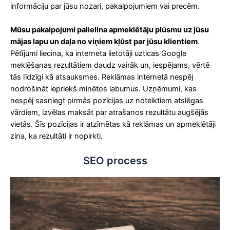
informāciju par jūsu nozari, pakalpojumiem vai precēm.
Mūsu pakalpojumi palielina apmeklētāju plūsmu uz jūsu
mājas lapu un daļa no viņiem kļūst par jūsu klientiem
.
Pētījumi liecina, ka interneta lietotāji uzticas Google
meklēšanas rezultātiem daudz vairāk un, iespējams, vērtē
tās līdzīgi kā atsauksmes. Reklāmas internetā nespēj
nodrošināt iepriekš minētos labumus. Uzņēmumi, kas
nespēj sasniegt pirmās pozīcijas uz noteiktiem atslēgas
vārdiem, izvēlas maksāt par atrašanos rezultātu augšējās
vietās. Šīs pozīcijas ir atzīmētas kā reklāmas un apmeklētāji
zina, ka rezultāti ir nopirkti.
SEO process