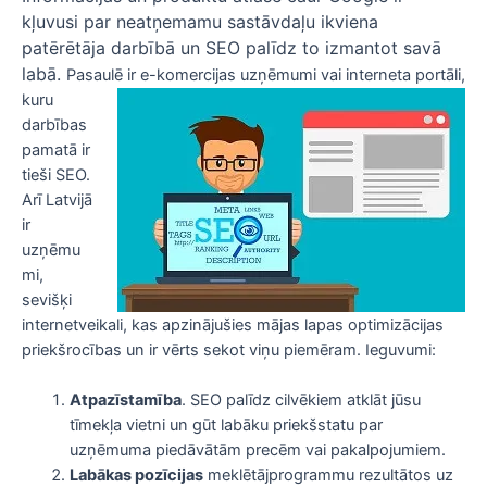
kļuvusi par neatņemamu sastāvdaļu ikviena
patērētāja darbībā un SEO palīdz to izmantot savā
labā.
Pasaulē ir e-komercijas uzņēmumi vai interneta portāli,
kuru
darbības
pamatā ir
tieši SEO.
Arī Latvijā
ir
uzņēmu
mi,
sevišķi
internetveikali, kas apzinājušies mājas lapas optimizācijas
priekšrocības un ir vērts sekot viņu piemēram. Ieguvumi:
Atpazīstamība
. SEO palīdz cilvēkiem atklāt jūsu
tīmekļa vietni un gūt labāku priekšstatu par
uzņēmuma piedāvātām precēm vai pakalpojumiem.
Labākas pozīcijas
meklētājprogrammu rezultātos uz