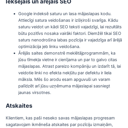
Iekšējais un ārējais SEO
Google indeksē saturu un lasa mājaslapas kodu.
Attiecīgi satura veidošanas ir izšķiroši svarīga. Kādu
saturu veidot un kādi SEO teksti vajadzīgi, lai rezultāts
būtu pozitīvs nosaka vairāki faktori. Diemžēl tikai SEO
saturs nenodrošina labas pozīcija ir vajadzīga arī ārējā
optimizācija jeb linku veidošana.
Ārējās saites demonstrē meklētājprogrammām, ka
jūsu tīmekļa vietne ir cienījama un par to galvo citas
mājaslapas. Atrast pareizo kompāniju un izdarīt tā, lai
veidotie linki no efekta nekļūtu par defektu ir liela
māksla. Mēs šo arodu esam apguvuši un varam
palīdzēt arī jūsu uzņēmuma mājaslapai sasniegt
jaunas virsotnes.
Atskaites
Klientiem, kas paši neseko savas mājaslapas progresam
sagatavojam ikmēneša atskaites par pozīciju izmaiņām,