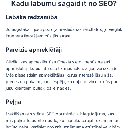
Kādu labumu sagaidīt no SEO?
Labāka redzamība
Jo augstāka ir jūsu pozīcija meklēšanas rezultātos, jo vieglāk
interneta lietotājiem būs jūs atrast.
Pareizie apmeklētāji
Cilvēki, kas apmeklēs jūsu tīmekļa vietni, nebūs nejauši
apmeklētāji, kurus interesē tikai jaunākās ziņas vai izklaide.
Mēs piesaistīsim apmeklētājus, kurus interesē jūsu niša,
preces un pakalpojumi. Iespēja, ka daļa no viņiem kļūs par
jūsu klientiem būtiski palielināsies.
Peļņa
Meklēšanas sistēmu SEO optimizācija ir ieguldījums, kas
nes peļņu. Ietaupīto naudu, ko iepriekš tērējāt reklāmām un
iegūto peļņu varēsiet novirzīt uzņēmuma attīstībai vai citām