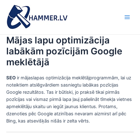
Skip
to
content
Main
Men
Mājas lapu optimizācija
labākām pozīcijām Google
meklētājā
SEO
ir mājaslapas optimizācija meklētājprogrammām, lai uz
noteiktiem atslēgvārdiem sasniegtu labākas pozīcijas
Google rezultātos. Tas ir būtiski, jo praksē tikai pirmās
pozīcijas vai vismaz pirmā lapa ļauj palielināt tīmekļa vietnes
apmeklētāju skaitu un iegūt jaunus klientus. Protams,
dzenoties pēc Google atzinības nevaram aizmirst arī pēc
Bing, kas atsevišķās nišās ir zelta vērts.