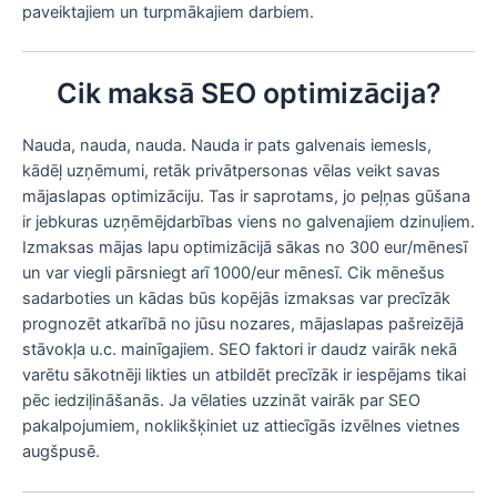
paveiktajiem un turpmākajiem darbiem.
Cik maksā SEO optimizācija?
Nauda, nauda, nauda. Nauda ir pats galvenais iemesls,
kādēļ uzņēmumi, retāk privātpersonas vēlas veikt savas
mājaslapas optimizāciju. Tas ir saprotams, jo peļņas gūšana
ir jebkuras uzņēmējdarbības viens no galvenajiem dzinuļiem.
Izmaksas mājas lapu optimizācijā sākas no 300 eur/mēnesī
un var viegli pārsniegt arī 1000/eur mēnesī. Cik mēnešus
sadarboties un kādas būs kopējās izmaksas var precīzāk
prognozēt atkarībā no jūsu nozares, mājaslapas pašreizējā
stāvokļa u.c. mainīgajiem. SEO faktori ir daudz vairāk nekā
varētu sākotnēji likties un atbildēt precīzāk ir iespējams tikai
pēc iedziļināšanās. Ja vēlaties uzzināt vairāk par SEO
pakalpojumiem, noklikšķiniet uz attiecīgās izvēlnes vietnes
augšpusē.