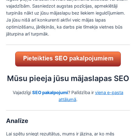
vajadzībām. Sasniedzot augstas pozīcijas, apmeklētāji
turpinās nākt uz jūsu mājaslapu bez liekiem ieguldījumiem.
Ja jūsu nišā arī konkurenti aktīvi veic mājas lapas
optimizēšanu, jārēķinās, ka darbs pie tīmekļa vietnes būs
jāturpina arī turpmāk.
Mūsu pieeja jūsu mājaslapas SEO
Vajadzīgi
SEO pakalpojumi
? Palīdzība ir
viena e-pasta
attālumā
.
Analīze
Lai spētu sniegt rezultātus, mums ir jāzina, ar ko mēs