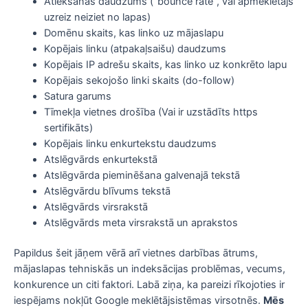
Atlekšanas daudzums (“bounce rate”, vai apmeklētājs
uzreiz neiziet no lapas)
Domēnu skaits, kas linko uz mājaslapu
Kopējais linku (atpakaļsaišu) daudzums
Kopējais IP adrešu skaits, kas linko uz konkrēto lapu
Kopējais sekojošo linki skaits (do-follow)
Satura garums
Tīmekļa vietnes drošība (Vai ir uzstādīts https
sertifikāts)
Kopējais linku enkurtekstu daudzums
Atslēgvārds enkurtekstā
Atslēgvārda pieminēšana galvenajā tekstā
Atslēgvārdu blīvums tekstā
Atslēgvārds virsrakstā
Atslēgvārds meta virsrakstā un aprakstos
Papildus šeit jāņem vērā arī vietnes darbības ātrums,
mājaslapas tehniskās un indeksācijas problēmas, vecums,
konkurence un citi faktori. Labā ziņa, ka pareizi rīkojoties ir
iespējams nokļūt Google meklētājsistēmas virsotnēs.
Mēs