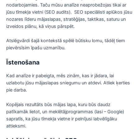
nodarbojamies. Taču mūsu analīze neaprobežojas tikai ar
jūsu tīmekļa vietni (SEO audits). SEO speciālisti aplūkos jūsu
nozares līderu mājaslapas, stratēģijas, taktikas, saturu un
izveidos plānu, kā viņus pārspēt.
Atslēgvārdi šajā kontekstā spēlē būtisku lomu, tādēļ tiem
pievērsīsim īpašu uzmanību.
Īstenošana
Kad analīze ir pabeigta, mēs zinām, kas ir jādara, lai
uzlabotu jūsu mājaslapas sniegumu un atdevi. Atliek ķerties
pie darba.
Kopējais rezultāts būs mājas lapa, kuru būs daudz
patīkamāk lietot, un meklētājprogrammas (lasi – Google)
sapratīs, ka jūsu tīmekļa vietne ir pelnījusi labvēlīgāku
attieksmi.